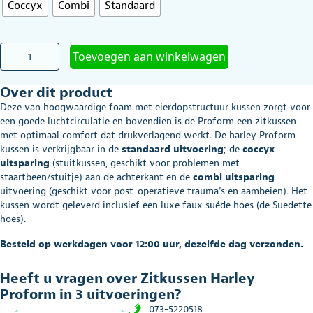
Coccyx
Combi
Standaard
Zitkussen
Toevoegen aan winkelwagen
Harley
Proform
Over dit product
in
3
Deze van hoogwaardige foam met eierdopstructuur kussen zorgt voor
uitvoeringen
een goede luchtcirculatie en bovendien is de Proform een zitkussen
aantal
met optimaal comfort dat drukverlagend werkt. De harley Proform
kussen is verkrijgbaar in de
standaard uitvoering
; de
coccyx
uitsparing
(stuitkussen, geschikt voor problemen met
staartbeen/stuitje) aan de achterkant en de
combi uitsparing
uitvoering (geschikt voor post-operatieve trauma’s en aambeien).
Het
kussen wordt geleverd inclusief een luxe faux suéde hoes (de Suedette
hoes).
Besteld op werkdagen voor 12:00 uur, dezelfde dag verzonden.
Heeft u vragen over Zitkussen Harley
Proform in 3 uitvoeringen?
073-5220518