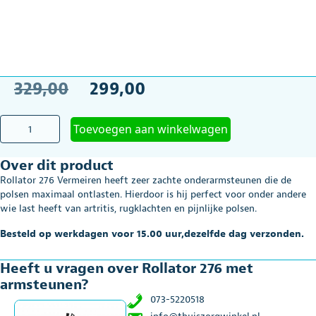
Oorspronkelijke
Huidige
329,00
299,00
prijs
prijs
Rollator
Toevoegen aan winkelwagen
was:
is:
276
met
€329,00.
€299,00.
Over dit product
armsteunen
aantal
Rollator 276 Vermeiren heeft zeer zachte onderarmsteunen die de
polsen maximaal ontlasten. Hierdoor is hij perfect voor onder andere
wie last heeft van artritis, rugklachten en pijnlijke polsen.
Besteld op werkdagen voor 15.00 uur,dezelfde dag verzonden.
Heeft u vragen over Rollator 276 met
armsteunen?
073-5220518