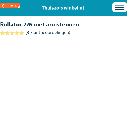
Terug
Rollator 276 met armsteunen
(
3
klantbeoordelingen)
Gewaardeerd
3
5.00
op 5
gebaseerd
op
klantbeoordel
ingen