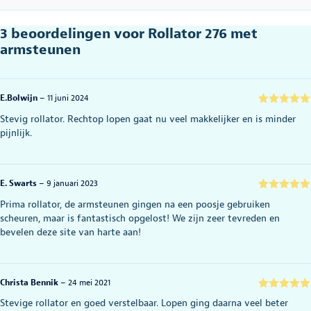
3 beoordelingen voor
Rollator 276 met
armsteunen
E.Bolwijn
–
11 juni 2024
Gewaardeerd
Stevig rollator. Rechtop lopen gaat nu veel makkelijker en is minder
5
uit 5
pijnlijk.
E. Swarts
–
9 januari 2023
Gewaardeerd
Prima rollator, de armsteunen gingen na een poosje gebruiken
5
uit 5
scheuren, maar is fantastisch opgelost! We zijn zeer tevreden en
bevelen deze site van harte aan!
Christa Bennik
–
24 mei 2021
Gewaardeerd
Stevige rollator en goed verstelbaar. Lopen ging daarna veel beter
5
uit 5