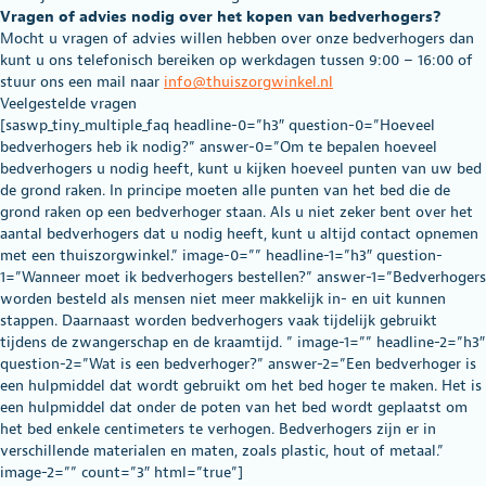
Vragen of advies nodig over het kopen van bedverhogers?
Mocht u vragen of advies willen hebben over onze bedverhogers dan
kunt u ons telefonisch bereiken op werkdagen tussen 9:00 – 16:00 of
stuur ons een mail naar
info@thuiszorgwinkel.nl
Veelgestelde vragen
[saswp_tiny_multiple_faq headline-0=”h3″ question-0=”Hoeveel
bedverhogers heb ik nodig?” answer-0=”Om te bepalen hoeveel
bedverhogers u nodig heeft, kunt u kijken hoeveel punten van uw bed
de grond raken. In principe moeten alle punten van het bed die de
grond raken op een bedverhoger staan. Als u niet zeker bent over het
aantal bedverhogers dat u nodig heeft, kunt u altijd contact opnemen
met een thuiszorgwinkel.” image-0=”” headline-1=”h3″ question-
1=”Wanneer moet ik bedverhogers bestellen?” answer-1=”Bedverhogers
worden besteld als mensen niet meer makkelijk in- en uit kunnen
stappen. Daarnaast worden bedverhogers vaak tijdelijk gebruikt
tijdens de zwangerschap en de kraamtijd. ” image-1=”” headline-2=”h3″
question-2=”Wat is een bedverhoger?” answer-2=”Een bedverhoger is
een hulpmiddel dat wordt gebruikt om het bed hoger te maken. Het is
een hulpmiddel dat onder de poten van het bed wordt geplaatst om
het bed enkele centimeters te verhogen. Bedverhogers zijn er in
verschillende materialen en maten, zoals plastic, hout of metaal.”
image-2=”” count=”3″ html=”true”]