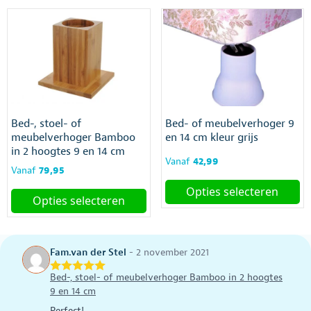
Bed-, stoel- of
Bed- of meubelverhoger 9
meubelverhoger Bamboo
en 14 cm kleur grijs
in 2 hoogtes 9 en 14 cm
Vanaf
42,99
Vanaf
79,95
Opties selecteren
Opties selecteren
Dit
Dit
product
product
heeft
heeft
meerdere
Fam.van der Stel
-
2 november 2021
meerdere
variaties.
variaties.
Bed-, stoel- of meubelverhoger Bamboo in 2 hoogtes
Deze
Deze
9 en 14 cm
optie
optie
kan
Perfect!