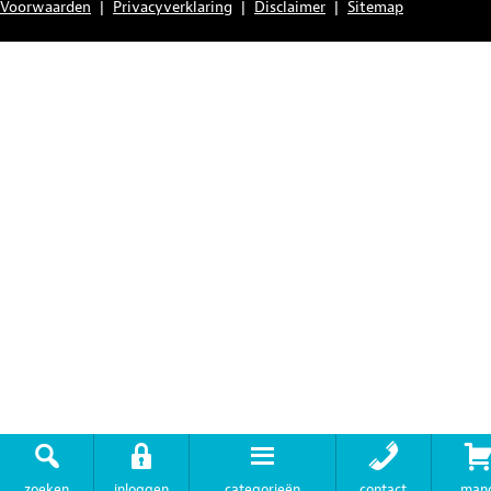
Voorwaarden
|
Privacyverklaring
|
Disclaimer
|
Sitemap
zoeken
inloggen
categorieën
contact
man