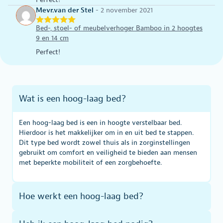
kan
gekozen
Mevr.van der Stel
-
2 november 2021
gekozen
worden
worden
op
Bed-, stoel- of meubelverhoger Bamboo in 2 hoogtes
op
de
9 en 14 cm
de
productpagina
Perfect!
productpagina
Wat is een hoog-laag bed?
Een hoog-laag bed is een in hoogte verstelbaar bed.
Hierdoor is het makkelijker om in en uit bed te stappen.
Dit type bed wordt zowel thuis als in zorginstellingen
gebruikt om comfort en veiligheid te bieden aan mensen
met beperkte mobiliteit of een zorgbehoefte.
Hoe werkt een hoog-laag bed?