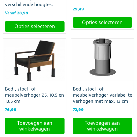
verschillende hoogtes,
29,49
maximale belasting is 150
Vanaf
28,99
kg
Opties selecteren
Opties selecteren
Dit
Dit
product
product
heeft
heeft
meerdere
meerdere
variaties.
variaties.
Deze
Deze
optie
optie
kan
kan
gekozen
gekozen
worden
Bed-, stoel- of
Bed-, stoel- of
worden
op
meubelverhoger 7,5, 10,5 en
meubelverhoger variabel te
op
de
13,5 cm
verhogen met max. 13 cm
de
productpagina
productpagina
76,99
72,99
Toevoegen aan
Toevoegen aan
winkelwagen
winkelwagen