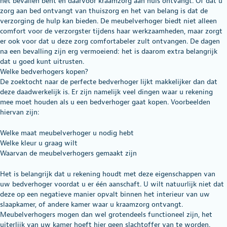
net bevallen bent en daarvoor kraamzorg aan huis ontvangt. Of dat u
zorg aan bed ontvangt van thuiszorg en het van belang is dat de
verzorging de hulp kan bieden. De meubelverhoger biedt niet alleen
comfort voor de verzorgster tijdens haar werkzaamheden, maar zorgt
er ook voor dat u deze zorg comfortabeler zult ontvangen. De dagen
na een bevalling zijn erg vermoeiend: het is daarom extra belangrijk
dat u goed kunt uitrusten.
Welke bedverhogers kopen?
De zoektocht naar de perfecte bedverhoger lijkt makkelijker dan dat
deze daadwerkelijk is. Er zijn namelijk veel dingen waar u rekening
mee moet houden als u een bedverhoger gaat kopen. Voorbeelden
hiervan zijn:
Welke maat meubelverhoger u nodig hebt
Welke kleur u graag wilt
Waarvan de meubelverhogers gemaakt zijn
Het is belangrijk dat u rekening houdt met deze eigenschappen van
uw bedverhoger voordat u er één aanschaft. U wilt natuurlijk niet dat
deze op een negatieve manier opvalt binnen het interieur van uw
slaapkamer, of andere kamer waar u kraamzorg ontvangt.
Meubelverhogers mogen dan wel grotendeels functioneel zijn, het
uiterlijk van uw kamer hoeft hier geen slachtoffer van te worden.