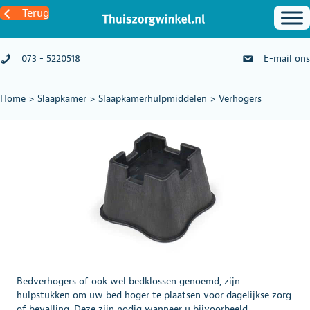
Terug
073 - 5220518
E-mail ons
Home
>
Slaapkamer
>
Slaapkamerhulpmiddelen
>
Verhogers
Bedverhogers of ook wel bedklossen genoemd, zijn
hulpstukken om uw bed hoger te plaatsen voor dagelijkse zorg
of bevalling. Deze zijn nodig wanneer u bijvoorbeeld