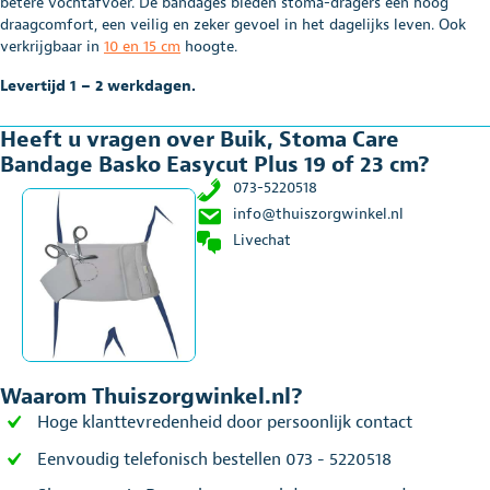
betere vochtafvoer. De bandages bieden stoma-dragers een hoog
19
draagcomfort, een veilig en zeker gevoel in het dagelijks leven. Ook
of
verkrijgbaar in
10 en 15 cm
hoogte.
23
cm
Levertijd 1 – 2 werkdagen.
aantal
Heeft u vragen over Buik, Stoma Care
Bandage Basko Easycut Plus 19 of 23 cm?
073-5220518
info@thuiszorgwinkel.nl
Livechat
Waarom Thuiszorgwinkel.nl?
Hoge klanttevredenheid door persoonlijk contact
Eenvoudig telefonisch bestellen 073 - 5220518