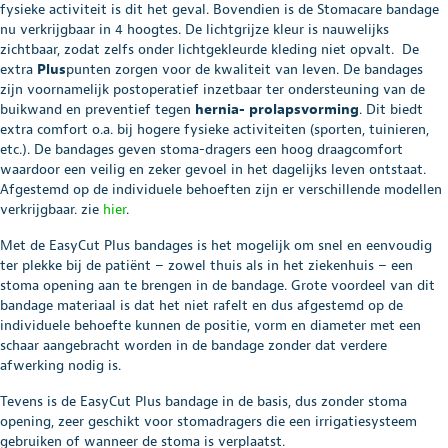
fysieke activiteit is dit het geval. Bovendien is de Stomacare bandage
nu verkrijgbaar in 4 hoogtes. De lichtgrijze kleur is nauwelijks
zichtbaar, zodat zelfs onder lichtgekleurde kleding niet opvalt. De
extra
Plus
punten zorgen voor de kwaliteit van leven. De bandages
zijn voornamelijk postoperatief inzetbaar ter ondersteuning van de
buikwand en preventief tegen
hernia- prolapsvorming
. Dit biedt
extra comfort o.a. bij hogere fysieke activiteiten (sporten, tuinieren,
etc.). De bandages geven stoma-dragers een hoog draagcomfort
waardoor een veilig en zeker gevoel in het dagelijks leven ontstaat.
Afgestemd op de individuele behoeften zijn er verschillende modellen
verkrijgbaar. zie
hier
.
Met de EasyCut Plus bandages is het mogelijk om snel en eenvoudig
ter plekke bij de patiënt – zowel thuis als in het ziekenhuis – een
stoma opening aan te brengen in de bandage. Grote voordeel van dit
bandage materiaal is dat het niet rafelt en dus afgestemd op de
individuele behoefte kunnen de positie, vorm en diameter met een
schaar aangebracht worden in de bandage zonder dat verdere
afwerking nodig is.
Tevens is de EasyCut Plus bandage in de basis, dus zonder stoma
opening, zeer geschikt voor stomadragers die een irrigatiesysteem
gebruiken of wanneer de stoma is verplaatst.