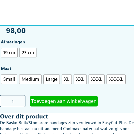
98,00
Afmetingen
19 cm
23 cm
Maat
Small
Medium
Large
XL
XXL
XXXL
XXXXL
Buik,
Toevoegen aan winkelwagen
Stoma
Care
Over dit product
Bandage
Basko
De Basko Buik/Stomacare bandages zijn vernieuwd in EasyCut Plus. De
Easycut
bandage bestaat nu uit ademend Coolmax-materiaal wat zorgt voor
Plus