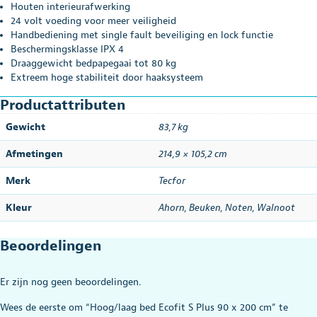
Houten interieurafwerking
24 volt voeding voor meer veiligheid
Handbediening met single fault beveiliging en lock functie
Beschermingsklasse IPX 4
Draaggewicht bedpapegaai tot 80 kg
Extreem hoge stabiliteit door haaksysteem
Productattributen
Gewicht
83,7 kg
Afmetingen
214,9 × 105,2 cm
Merk
Tecfor
Kleur
Ahorn
,
Beuken
,
Noten
,
Walnoot
Beoordelingen
Er zijn nog geen beoordelingen.
Wees de eerste om “Hoog/laag bed Ecofit S Plus 90 x 200 cm” te