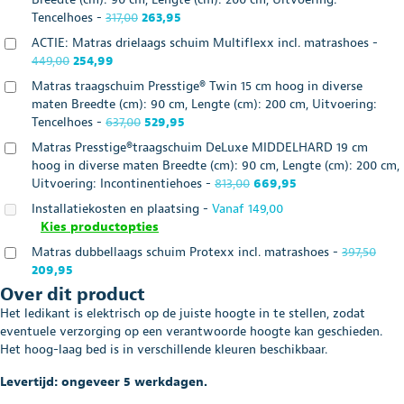
Oorspronkelijke
Huidige
Tencelhoes
-
317,00
263,95
prijs
prijs
ACTIE: Matras drielaags schuim Multiflexx incl. matrashoes
-
was:
is:
Oorspronkelijke
Huidige
449,00
254,99
€317,00.
€263,95.
prijs
prijs
Matras traagschuim Presstige® Twin 15 cm hoog in diverse
was:
is:
maten Breedte (cm): 90 cm, Lengte (cm): 200 cm, Uitvoering:
€449,00.
€254,99.
Oorspronkelijke
Huidige
Tencelhoes
-
637,00
529,95
prijs
prijs
Matras Presstige®traagschuim DeLuxe MIDDELHARD 19 cm
was:
is:
hoog in diverse maten Breedte (cm): 90 cm, Lengte (cm): 200 cm,
€637,00.
€529,95.
Oorspronkelijke
Huidige
Uitvoering: Incontinentiehoes
-
813,00
669,95
prijs
prijs
Installatiekosten en plaatsing
-
Vanaf
149,00
was:
is:
Kies productopties
€813,00.
€669,95.
Oors
Matras dubbellaags schuim Protexx incl. matrashoes
-
397,50
Huidige
prijs
209,95
prijs
was:
Over dit product
is:
€397,
Het ledikant is elektrisch op de juiste hoogte in te stellen, zodat
€209,95.
eventuele verzorging op een verantwoorde hoogte kan geschieden.
Het hoog-laag bed is in verschillende kleuren beschikbaar.
Levertijd: ongeveer 5 werkdagen.