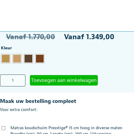
Oorspronkelijke
Hui
Vanaf
1.770,00
Vanaf
1.349,00
prijs
prij
Kleur
was:
is:
Vanaf
Van
€1.770,00.
€1.
Hoog/laag
Toevoegen aan winkelwagen
bed
Ecofit
S
Maak uw bestelling compleet
Plus
90
Voor extra comfort:
x
200
cm
Matras koudschuim Presstige® 15 cm hoog in diverse maten
aantal
Breedte (cm): 90 cm, Lengte (cm): 200 cm, Uitvoering: