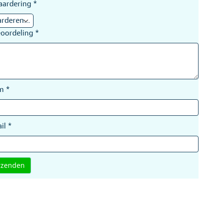
aardering
*
eoordeling
*
am
*
il
*