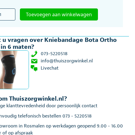
bandage
Toevoegen aan winkelwagen
o
0
 u vragen over Kniebandage Bota Ortho
in 6 maten?
en
073-5220518
al
info@thuiszorgwinkel.nl
Livechat
m Thuiszorgwinkel.nl?
ge klanttevredenheid door persoonlijk contact
nvoudig telefonisch bestellen 073 - 5220518
owroom in Rosmalen op werkdagen geopend 9.00 - 16.00
r of op afspraak