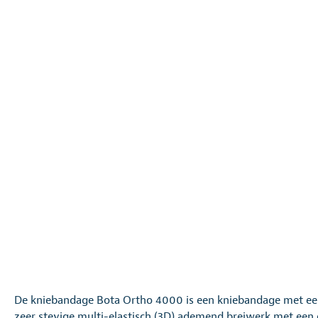
De kniebandage Bota Ortho 4000 is een kniebandage met een
zeer stevige multi-elastisch (3D) ademend breiwerk met een