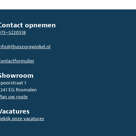
Contact opnemen
073–5220518
info@thuiszorgwinkel.nl
Contactformulier
Showroom
Spoorstraat 1
5241 EG Rosmalen
Plan uw route
Vacatures
Bekijk onze vacatures