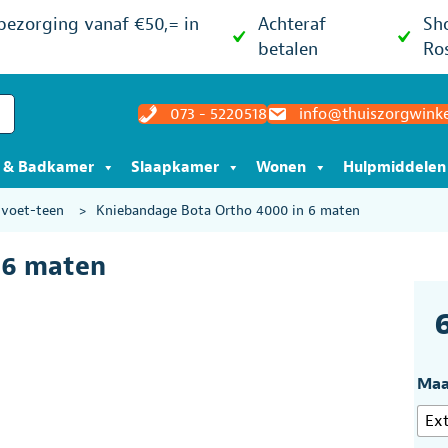
 bezorging vanaf €50,= in
Achteraf
Sh
betalen
Ro
073 - 5220518
info@thuiszorgwinke
t & Badkamer
Slaapkamer
Wonen
Hulpmiddelen
-voet-teen
>
Kniebandage Bota Ortho 4000 in 6 maten
 6 maten
Maa
Ext