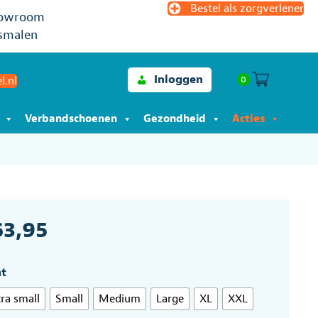
Bestel als zorgverlener
owroom
smalen
Inloggen
0
l.nl
Verbandschoenen
Gezondheid
Acties
63,95
t
ra small
Small
Medium
Large
XL
XXL