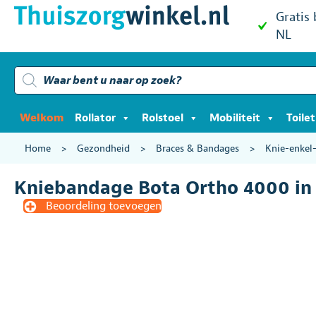
Gratis
NL
Producten
zoeken
Welkom
Rollator
Rolstoel
Mobiliteit
Toile
Home
>
Gezondheid
>
Braces & Bandages
>
Knie-enkel
Kniebandage Bota Ortho 4000 in
Beoordeling toevoegen