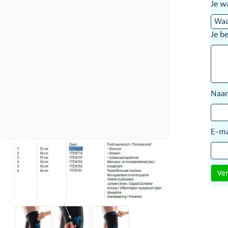
Je w
Je b
Na
E-ma