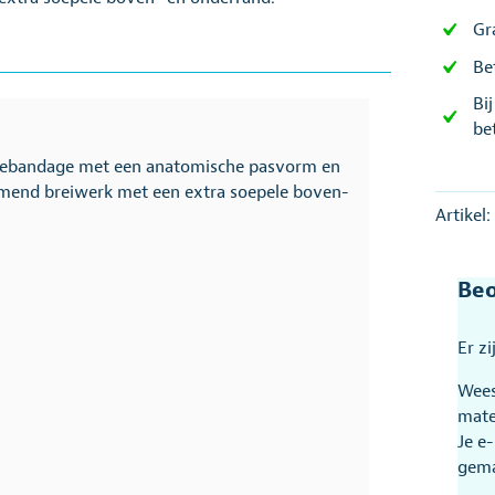
Gr
Be
Bi
be
niebandage met een anatomische pasvorm en
ademend breiwerk met een extra soepele boven-
Artikel:
Beo
Er z
Wees
mate
Je e
gem