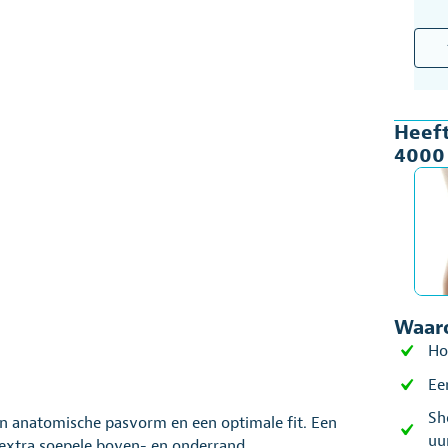
Knie
Bota
Orth
400
Heeft
in
4000 
6
mat
aant
Waaro
Ho
Ee
Sh
 anatomische pasvorm en een optimale fit. Een
uu
 extra soepele boven- en onderrand.