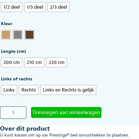
1/2 deel
1/3 deel
2/3 deel
Kleur
Lengte (cm)
200 cm
210 cm
220 cm
Links of rechts
Links
Rechts
Links en Rechts is gelijk
Onrusthek
Toevoegen aan winkelwagen
tbv
Presstige®
Over dit product
bed
aantal
U kunt kiezen om op uw Presstige® bed onrusthekken te plaatsen.