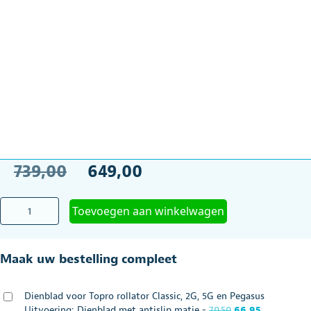
Oorspronkelijke
Huidige
739,00
649,00
prijs
prijs
Rollator
Toevoegen aan winkelwagen
was:
is:
Gemino
30
€739,00.
€649,00.
Walker
Maak uw bestelling compleet
M
135
-
Dienblad voor Topro rollator Classic, 2G, 5G en Pegasus
165
Oorspronkelijke
Huidige
Uitvoering: Dienblad met antislip matje
-
70,50
66,95