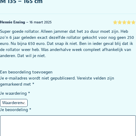
M 135 – 165 cm
Hennie Ensing
–
16 maart 2025
Gewaardeerd
Super goede rollator. Alleen jammer dat het zo duur moet zijn. Heb
5
uit 5
zo’n 6 jaar geleden exact dezelfde rollator gekocht voor nog geen 250
euro. Nu bijna 650 euro. Dat snap ik niet. Ben in ieder geval blij dat ik
de rollator weer heb. Was anderhalve week compleet afhankelijk van
anderen. Dat wil je niet.
Een beoordeling toevoegen
Je e-mailadres wordt niet gepubliceerd.
Vereiste velden zijn
gemarkeerd met
*
Je waardering
*
Je beoordeling
*