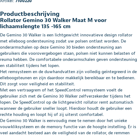
Artikel:
7100220
Productbeschrijving
Rollator Gemino 30 Walker Maat M voor
lichaamslengte 135 -165 cm
De Gemino 30 Walker is een lichtgewicht innovatieve design rollator
met elleboog ondersteuning zodat uw polsen ontlast worden. De
onderarmschalen op deze Gemino 30 bieden ondersteuning aan
gebruikers die voorovergebogen staan, polsen niet kunnen belasten of
reuma hebben. De comfortabele onderarmschalen geven ondersteuning
en stabiliteit tijdens het lopen.
Het remsysteem en de duwhandvatten zijn volledig geïntegreerd in de
elleboogsteunen en zijn daardoor makkelijk bereikbaar en te bedienen.
Dit zorgt voor veiligheid en stabiliteit.
Met een vertraagrem of het SpeedControl remsysteem voelt de
gebruiker zich met de Gemino 30 Walker zelfverzekerder tijdens het
lopen. De SpeedControl op de lichtgewicht rollator remt automatisch
wanneer de gebruiker sneller loopt. Hierdoor houdt de gebruiker een
rechte houding en loopt hij of zij uiterst comfortabel.
De Gemino 30 Walker is eenvoudig mee te nemen door het unieke
vouwkliksysteem en de memory functie van de hoogte instelling. Er is
veel aandacht besteed aan de veiligheid van de rollator, de remmen