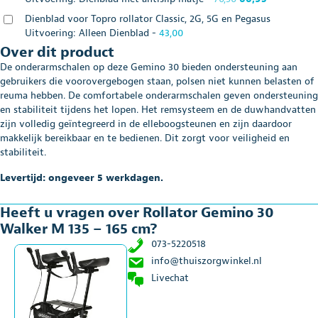
cm
prijs
prijs
aantal
Dienblad voor Topro rollator Classic, 2G, 5G en Pegasus
was:
is:
Uitvoering: Alleen Dienblad
-
43,00
€70,50.
€66,95.
Over dit product
De onderarmschalen op deze Gemino 30 bieden ondersteuning aan
gebruikers die voorovergebogen staan, polsen niet kunnen belasten of
reuma hebben. De comfortabele onderarmschalen geven ondersteuning
en stabiliteit tijdens het lopen. Het remsysteem en de duwhandvatten
zijn volledig geïntegreerd in de elleboogsteunen en zijn daardoor
makkelijk bereikbaar en te bedienen. Dit zorgt voor veiligheid en
stabiliteit.
Levertijd: ongeveer 5 werkdagen.
Heeft u vragen over Rollator Gemino 30
Walker M 135 – 165 cm?
073-5220518
info@thuiszorgwinkel.nl
Livechat