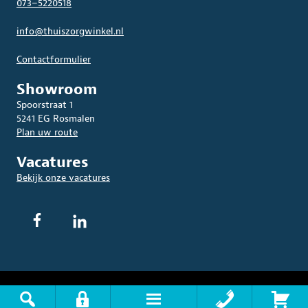
073–5220518
info@thuiszorgwinkel.nl
Contactformulier
Showroom
Spoorstraat 1
5241 EG Rosmalen
Plan uw route
Vacatures
Bekijk onze vacatures
© 2026 THUISZORGWINKEL.NL. Alle rechten voorbehouden.
Algemene
Voorwaarden
|
Privacyverklaring
|
Disclaimer
|
Sitemap