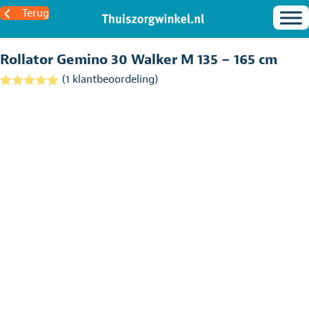
Terug
Rollator Gemino 30 Walker M 135 – 165 cm
(
1
klantbeoordeling)
Gewaardeerd
1
5.00
op 5
gebaseerd
op
klantbeoordel
ing