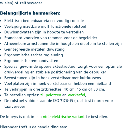
wielen) of zelfbeweger..
Belangrijkste kenmerken:
Elektrisch bedienbaar via eenvoudig console
Veelzijdig inzetbare multifunctionele rolstoel
Duwhandvatten zijn in hoogte te verstellen
Standaard voorzien van remmen voor de begeleider
Afneembare armsteunen die in hoogte en diepte in te stellen zijn
Geïntegreerde metalen duwstang
Ergonomische zachte rugleuning
Ergonomische remhandvatten
Speciaal gevormde oppervlaktestructuur zorgt voor een optimale
drukverdeling en stabiele positionering van de gebruiker
Beensteunen zijn in hoek verstelbaar met kuitkussens
Voetplaten zijn in hoek verstelbaar en hebben een hielband
Te verkrijgen in drie zitbreedtes: 40 cm, 45 cm of 50 cm.
Te bestellen opties:
zij pelotten
en
werktafel
,
De rolstoel voldoet aan de ISO 7176-19 (crashtest) norm voor
taxivervoer
De Inovys is ook in een
niet-elektrische variant
te bestellen.
Hieronder treft u de handleiding aan: