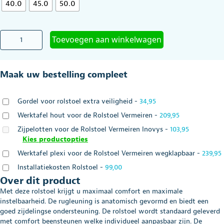
40.0
45.0
50.0
Rolstoel
Toevoegen aan winkelwagen
Inovys
II-
E
Maak uw bestelling compleet
EVO
Elektrisch,
multifunctioneel
Gordel voor rolstoel extra veiligheid
-
34,95
en
kantelbaar
Werktafel hout voor de Rolstoel Vermeiren
-
209,95
aantal
Zijpelotten voor de Rolstoel Vermeiren Inovys
-
103,95
Kies productopties
Werktafel plexi voor de Rolstoel Vermeiren wegklapbaar
-
239,95
Installatiekosten Rolstoel
-
99,00
Over dit product
Met deze rolstoel krijgt u maximaal comfort en maximale
instelbaarheid. De rugleuning is anatomisch gevormd en biedt een
goed zijdelingse ondersteuning. De rolstoel wordt standaard geleverd
met comfort beensteunen welke individueel aanpasbaar zijn. De