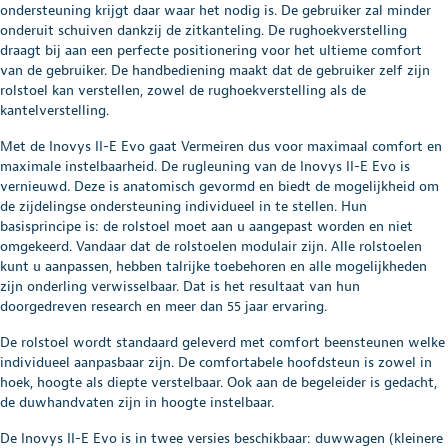
ondersteuning krijgt daar waar het nodig is. De gebruiker zal minder
onderuit schuiven dankzij de zitkanteling. De rughoekverstelling
draagt bij aan een perfecte positionering voor het ultieme comfort
van de gebruiker. De handbediening maakt dat de gebruiker zelf zijn
rolstoel kan verstellen, zowel de rughoekverstelling als de
kantelverstelling.
Met de Inovys II-E Evo gaat Vermeiren dus voor maximaal comfort en
maximale instelbaarheid. De rugleuning van de Inovys II-E Evo is
vernieuwd. Deze is anatomisch gevormd en biedt de mogelijkheid om
de zijdelingse ondersteuning individueel in te stellen. Hun
basisprincipe is: de rolstoel moet aan u aangepast worden en niet
omgekeerd. Vandaar dat de rolstoelen modulair zijn. Alle rolstoelen
kunt u aanpassen, hebben talrijke toebehoren en alle mogelijkheden
zijn onderling verwisselbaar. Dat is het resultaat van hun
doorgedreven research en meer dan 55 jaar ervaring.
De rolstoel wordt standaard geleverd met comfort beensteunen welke
individueel aanpasbaar zijn. De comfortabele hoofdsteun is zowel in
hoek, hoogte als diepte verstelbaar. Ook aan de begeleider is gedacht,
de duwhandvaten zijn in hoogte instelbaar.
De Inovys II-E Evo is in twee versies beschikbaar: duwwagen (kleinere