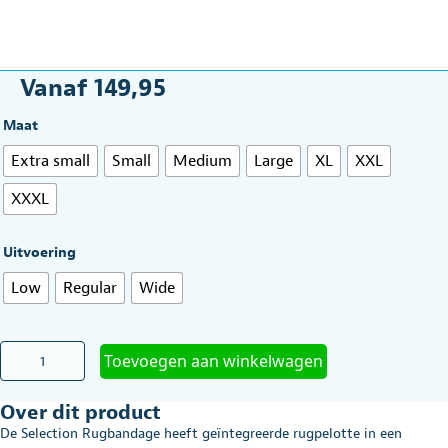
Vanaf
149,95
Maat
Extra small
Small
Medium
Large
XL
XXL
XXXL
Uitvoering
Low
Regular
Wide
Rugbandage
Toevoegen aan winkelwagen
Selection
Basko
Over dit product
in
diverse
De Selection Rugbandage heeft geïntegreerde rugpelotte in een