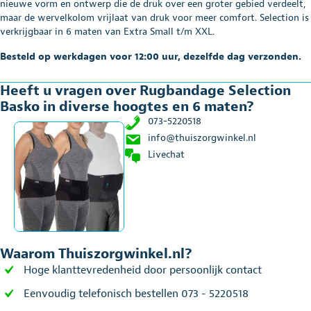
hoogtes
nieuwe vorm en ontwerp die de druk over een groter gebied verdeelt,
en
maar de wervelkolom vrijlaat van druk voor meer comfort. Selection is
6
verkrijgbaar in 6 maten van Extra Small t/m XXL.
maten
aantal
Besteld op werkdagen voor 12:00 uur, dezelfde dag verzonden.
Heeft u vragen over Rugbandage Selection
Basko in diverse hoogtes en 6 maten?
073-5220518
info@thuiszorgwinkel.nl
Livechat
Waarom Thuiszorgwinkel.nl?
Hoge klanttevredenheid door persoonlijk contact
Eenvoudig telefonisch bestellen 073 - 5220518