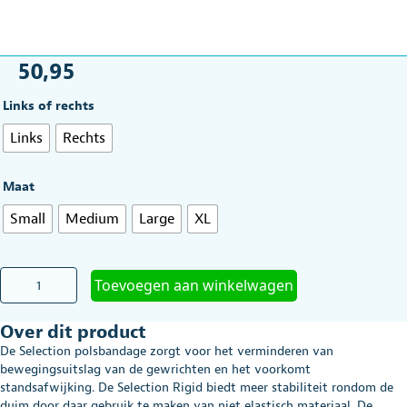
50,95
Links of rechts
Links
Rechts
Maat
Small
Medium
Large
XL
Polsbandage
Toevoegen aan winkelwagen
Selection
Basko,
Over dit product
met
duim
De Selection polsbandage zorgt voor het verminderen van
aantal
bewegingsuitslag van de gewrichten en het voorkomt
standsafwijking. De Selection Rigid biedt meer stabiliteit rondom de
duim door daar gebruik te maken van niet elastisch materiaal. De