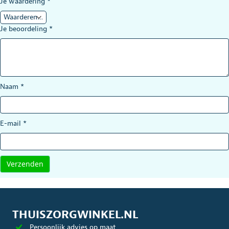
Je waardering
*
Je beoordeling
*
Naam
*
E-mail
*
THUISZORGWINKEL.NL
Persoonlijk advies op maat