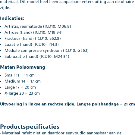
materiaal. Dit model heeft een aanpasbare vetersluiting aan de ulnaire
zijde.
Indicaties:
Artritis, reumatoïde (ICD10: M06.9)
Artrose (hand) (ICD10: M19.94)
Fractuur (hand) (ICD10: S62.8)
Luxatie (hand) (ICD10: T14.3)
Mediale compressie syndroom (ICD10: G56.1)
Subluxatie (hand) (ICD10: M24.34)
Maten Polsomvang
Small 11 – 14 cm
Medium 14 – 17 cm
Large 17 – 20 cm
X-large 20 – 23 cm
Uitvoering in linkse en rechtse zijde. Lengte polsbandage = 21 cm
Productspecificaties
• Materiaal rafelt niet en daardoor eenvoudig aanpasbaar aan de