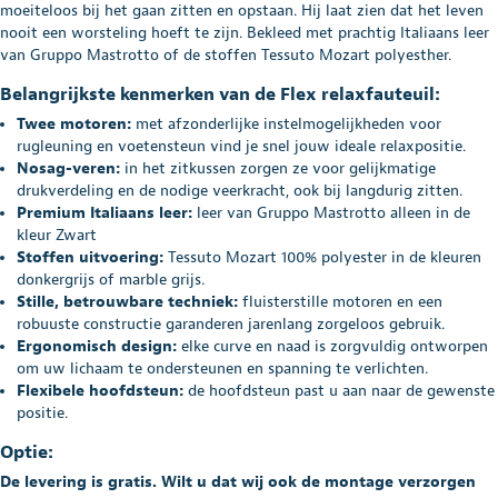
moeiteloos bij het gaan zitten en opstaan. Hij laat zien dat het leven
nooit een worsteling hoeft te zijn. Bekleed met prachtig Italiaans leer
van Gruppo Mastrotto of de stoffen Tessuto Mozart polyesther.
Belangrijkste kenmerken van de Flex relaxfauteuil:
Twee motoren:
met afzonderlijke instelmogelijkheden voor
rugleuning en voetensteun vind je snel jouw ideale relaxpositie.
Nosag-veren:
in het zitkussen zorgen ze voor gelijkmatige
drukverdeling en de nodige veerkracht, ook bij langdurig zitten.
Premium Italiaans leer:
leer van Gruppo Mastrotto alleen in de
kleur Zwart
Stoffen uitvoering:
Tessuto Mozart 100% polyester in de kleuren
donkergrijs of marble grijs.
Stille, betrouwbare techniek:
fluisterstille motoren en een
robuuste constructie garanderen jarenlang zorgeloos gebruik.
Ergonomisch design:
elke curve en naad is zorgvuldig ontworpen
om uw lichaam te ondersteunen en spanning te verlichten.
Flexibele hoofdsteun:
de hoofdsteun past u aan naar de gewenste
positie.
Optie:
De levering is gratis. Wilt u dat wij ook de montage verzorgen