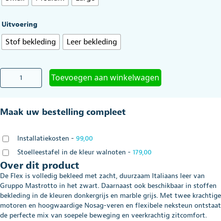
Uitvoering
Stof bekleding
Leer bekleding
Sta-
Toevoegen aan winkelwagen
op
stoel
Flex
Maak uw bestelling compleet
op
maat
-
Installatiekosten
-
99,00
in
stof
Stoelleestafel in de kleur walnoten
-
179,00
of
Over dit product
leder
De Flex is volledig bekleed met zacht, duurzaam Italiaans leer van
aantal
Gruppo Mastrotto in het zwart. Daarnaast ook beschikbaar in stoffen
bekleding in de kleuren donkergrijs en marble grijs. Met twee krachtige
motoren en hoogwaardige Nosag-veren en flexibele neksteun ontstaat
de perfecte mix van soepele beweging en veerkrachtig zitcomfort.