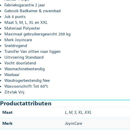
Fabrieksgarantie 2 jaar
Gebruik Badkamer & zwembad
Juk 4 punts
Maat S, M, L, XL en XXL
Materiaal Polyester
Maximaal gebruikersgewicht 200 kg
Merk Joyincare
Sneldrogend
Transfer Van zitten naar liggen
Uitvoering Standaard
Vocht doorlatend
Wasmachinebestendig
Wasbaar
Wasdrogerbestendig Nee
Wasvoorschrift Tot 60°c
Zitvlak Vrij
Productattributen
Maat
L
,
M
,
S
,
XL
,
XXL
Merk
JoyinCare