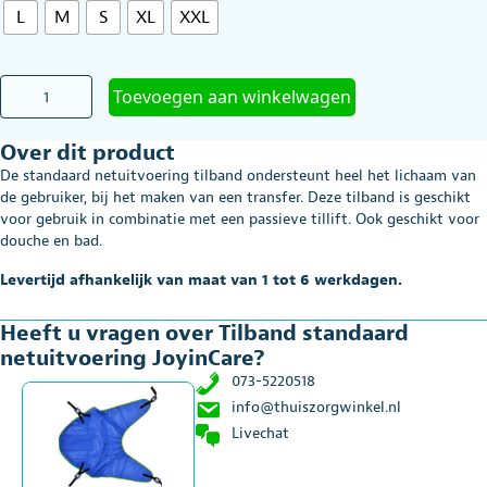
L
M
S
XL
XXL
Tilband
Toevoegen aan winkelwagen
standaard
netuitvoering
Over dit product
JoyinCare
aantal
De standaard netuitvoering tilband ondersteunt heel het lichaam van
de gebruiker, bij het maken van een transfer. Deze tilband is geschikt
voor gebruik in combinatie met een passieve tillift. Ook geschikt voor
douche en bad.
Levertijd afhankelijk van maat van 1 tot 6 werkdagen.
Heeft u vragen over Tilband standaard
netuitvoering JoyinCare?
073-5220518
info@thuiszorgwinkel.nl
Livechat