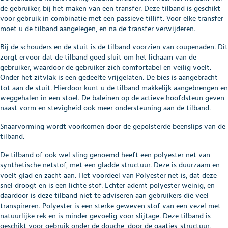
de gebruiker, bij het maken van een transfer. Deze tilband is geschikt
voor gebruik in combinatie met een passieve tillift. Voor elke transfer
moet u de tilband aangelegen, en na de transfer verwijderen.
Bij de schouders en de stuit is de tilband voorzien van coupenaden. Dit
zorgt ervoor dat de tilband goed sluit om het lichaam van de
gebruiker, waardoor de gebruiker zich comfortabel en veilig voelt.
Onder het zitvlak is een gedeelte vrijgelaten. De bies is aangebracht
tot aan de stuit. Hierdoor kunt u de tilband makkelijk aangebrengen en
weggehalen in een stoel. De baleinen op de actieve hoofdsteun geven
naast vorm en stevigheid ook meer ondersteuning aan de tilband.
Snaarvorming wordt voorkomen door de gepolsterde beenslips van de
tilband.
De tilband of ook wel sling genoemd heeft een polyester net van
synthetische netstof, met een gladde structuur. Deze is duurzaam en
voelt glad en zacht aan. Het voordeel van Polyester net is, dat deze
snel droogt en is een lichte stof. Echter ademt polyester weinig, en
daardoor is deze tilband niet te adviseren aan gebruikers die veel
transpireren. Polyester is een sterke geweven stof van een vezel met
natuurlijke rek en is minder gevoelig voor slijtage. Deze tilband is
geschikt voor gebruik onder de douche, door de gaatjes-structuur.