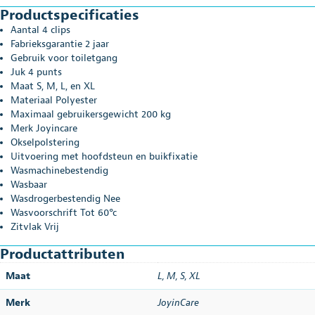
Productspecificaties
Aantal 4 clips
Fabrieksgarantie 2 jaar
Gebruik voor toiletgang
Juk 4 punts
Maat S, M, L, en XL
Materiaal Polyester
Maximaal gebruikersgewicht 200 kg
Merk Joyincare
Okselpolstering
Uitvoering met hoofdsteun en buikfixatie
Wasmachinebestendig
Wasbaar
Wasdrogerbestendig Nee
Wasvoorschrift Tot 60°c
Zitvlak Vrij
Productattributen
Maat
L
,
M
,
S
,
XL
Merk
JoyinCare