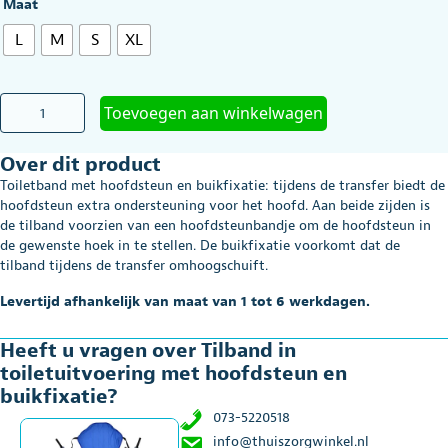
Maat
L
M
S
XL
Tilband
Toevoegen aan winkelwagen
in
toiletuitvoering
Over dit product
met
hoofdsteun
Toiletband met hoofdsteun en buikfixatie: tijdens de transfer biedt de
en
hoofdsteun extra ondersteuning voor het hoofd. Aan beide zijden is
buikfixatie
de tilband voorzien van een hoofdsteunbandje om de hoofdsteun in
aantal
de gewenste hoek in te stellen. De buikfixatie voorkomt dat de
tilband tijdens de transfer omhoogschuift.
Levertijd afhankelijk van maat van 1 tot 6 werkdagen.
Heeft u vragen over Tilband in
toiletuitvoering met hoofdsteun en
buikfixatie?
073-5220518
info@thuiszorgwinkel.nl