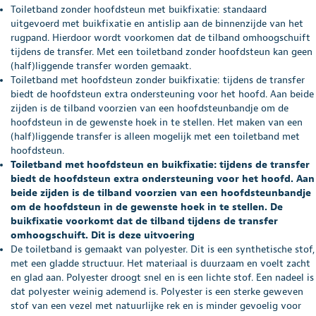
Toiletband zonder hoofdsteun met buikfixatie: standaard
uitgevoerd met buikfixatie en antislip aan de binnenzijde van het
rugpand. Hierdoor wordt voorkomen dat de tilband omhoogschuift
tijdens de transfer. Met een toiletband zonder hoofdsteun kan geen
(half)liggende transfer worden gemaakt.
Toiletband met hoofdsteun zonder buikfixatie: tijdens de transfer
biedt de hoofdsteun extra ondersteuning voor het hoofd. Aan beide
zijden is de tilband voorzien van een hoofdsteunbandje om de
hoofdsteun in de gewenste hoek in te stellen. Het maken van een
(half)liggende transfer is alleen mogelijk met een toiletband met
hoofdsteun.
Toiletband met hoofdsteun en buikfixatie: tijdens de transfer
biedt de hoofdsteun extra ondersteuning voor het hoofd. Aan
beide zijden is de tilband voorzien van een hoofdsteunbandje
om de hoofdsteun in de gewenste hoek in te stellen. De
buikfixatie voorkomt dat de tilband tijdens de transfer
omhoogschuift. Dit is deze uitvoering
De toiletband is gemaakt van polyester. Dit is een synthetische stof,
met een gladde structuur. Het materiaal is duurzaam en voelt zacht
en glad aan. Polyester droogt snel en is een lichte stof. Een nadeel is
dat polyester weinig ademend is. Polyester is een sterke geweven
stof van een vezel met natuurlijke rek en is minder gevoelig voor