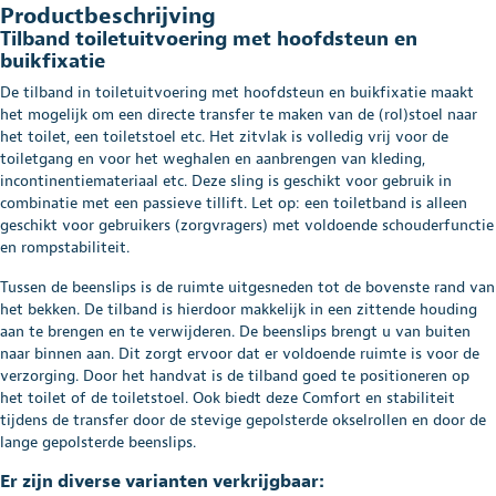
Productbeschrijving
Tilband toiletuitvoering met hoofdsteun en
buikfixatie
De tilband in toiletuitvoering met hoofdsteun en buikfixatie maakt
het mogelijk om een directe transfer te maken van de (rol)stoel naar
het toilet, een toiletstoel etc. Het zitvlak is volledig vrij voor de
toiletgang en voor het weghalen en aanbrengen van kleding,
incontinentiemateriaal etc. Deze sling is geschikt voor gebruik in
combinatie met een passieve tillift. Let op: een toiletband is alleen
geschikt voor gebruikers (zorgvragers) met voldoende schouderfunctie
en rompstabiliteit.
Tussen de beenslips is de ruimte uitgesneden tot de bovenste rand van
het bekken. De tilband is hierdoor makkelijk in een zittende houding
aan te brengen en te verwijderen. De beenslips brengt u van buiten
naar binnen aan. Dit zorgt ervoor dat er voldoende ruimte is voor de
verzorging. Door het handvat is de tilband goed te positioneren op
het toilet of de toiletstoel. Ook biedt deze Comfort en stabiliteit
tijdens de transfer door de stevige gepolsterde okselrollen en door de
lange gepolsterde beenslips.
Er zijn diverse varianten verkrijgbaar: