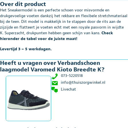
Over dit product
Kioto
Breedte
Het Sneakermodel is een perfecte schoen voor misvormde en
K
drukgevoelige voeten dankzij het rekbare en flexibele stretchmateriaal
aantal
bij de teen. Dit model is makkelijk in te stappen door de rits aan de
zijzijde en flatteert je voeten echt met een royale pasvorm in wijdte
K. Superzacht, drukpunten hebben geen schijn van kans.
Check
hieronder de tabel voor de juiste maat!
Levertijd 3 – 5 werkdagen.
Heeft u vragen over Verbandschoen
laagmodel Varomed Kioto Breedte K?
073-5220518
info@thuiszorgwinkel.nl
Livechat