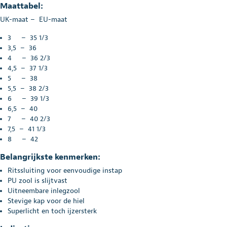
Maattabel:
UK-maat – EU-maat
3 – 35 1/3
3,5 – 36
4 – 36 2/3
4,5 – 37 1/3
5 – 38
5,5 – 38 2/3
6 – 39 1/3
6,5 – 40
7 – 40 2/3
7,5 – 41 1/3
8 – 42
Belangrijkste kenmerken:
Ritssluiting voor eenvoudige instap
PU zool is slijtvast
Uitneembare inlegzool
Stevige kap voor de hiel
Superlicht en toch ijzersterk