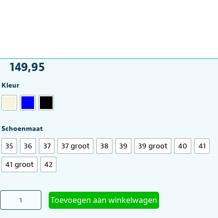
149,95
Kleur
Schoenmaat
35
36
37
37 groot
38
39
39 groot
40
41
41 groot
42
Verbandschoen
Toevoegen aan winkelwagen
laagmodel
Varomed