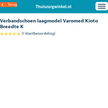
Terug
Verbandschoen laagmodel Varomed Kioto
Breedte K
(
1
klantbeoordeling)
Gewaardeerd
1
5.00
op 5
gebaseerd
op
klantbeoordel
ing