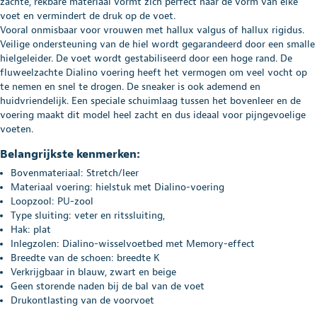
zachte, rekbare materiaal vormt zich perfect naar de vorm van elke
voet en vermindert de druk op de voet.
Vooral onmisbaar voor vrouwen met hallux valgus of hallux rigidus.
Veilige ondersteuning van de hiel wordt gegarandeerd door een smalle
hielgeleider. De voet wordt gestabiliseerd door een hoge rand. De
fluweelzachte Dialino voering heeft het vermogen om veel vocht op
te nemen en snel te drogen. De sneaker is ook ademend en
huidvriendelijk. Een speciale schuimlaag tussen het bovenleer en de
voering maakt dit model heel zacht en dus ideaal voor pijngevoelige
voeten.
Belangrijkste kenmerken:
Bovenmateriaal: Stretch/leer
Materiaal voering: hielstuk met Dialino-voering
Loopzool: PU-zool
Type sluiting: veter en ritssluiting,
Hak: plat
Inlegzolen: Dialino-wisselvoetbed met Memory-effect
Breedte van de schoen: breedte K
Verkrijgbaar in blauw, zwart en beige
Geen storende naden bij de bal van de voet
Drukontlasting van de voorvoet